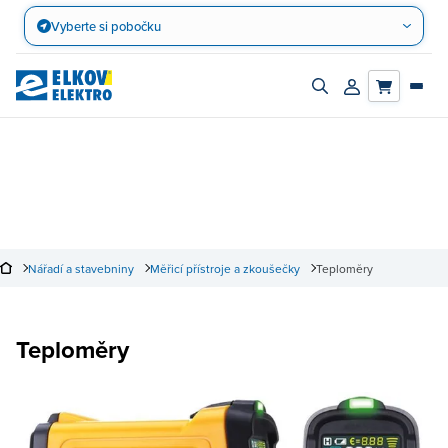
Přejít
Vyberte si pobočku
na
obsah
Zapnout/vypnout
Přihlásit/registro
vyhledávací
účet
panel
Nářadí a stavebniny
Měřicí přístroje a zkoušečky
Teploměry
Teploměry