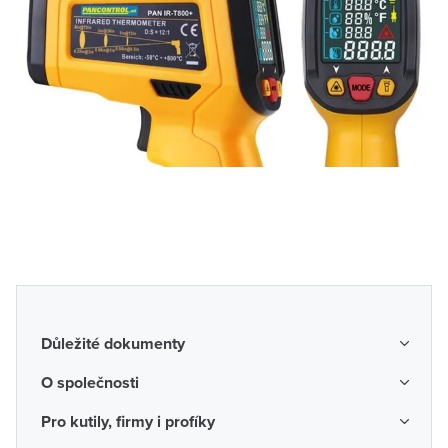
Důležité dokumenty
Obchodní podmínky
O společnosti
Možnosti dopravy a platby
O nás
Pro kutily, firmy i profíky
Reklamace a vrácení zboží
Kariéra