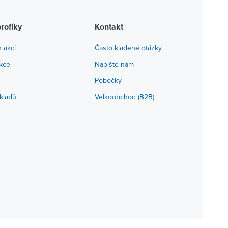
profíky
Kontakt
h akcí
Často kladené otázky
akce
Napište nám
Pobočky
kladů
Velkoobchod (B2B)