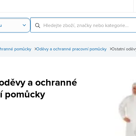
u
Nahrát obrázek produktu
Skenování čárové
chranné pomůcky
Oděvy a ochranné pracovní pomůcky
Ostatní odě
 oděvy a ochranné
í pomůcky