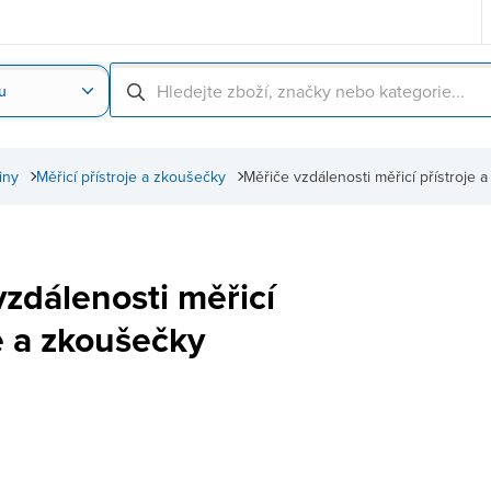
u
Nahrát obrázek produktu
Skenování čárové
iny
Měřicí přístroje a zkoušečky
Měřiče vzdálenosti měřicí přístroje 
vzdálenosti měřicí
e a zkoušečky