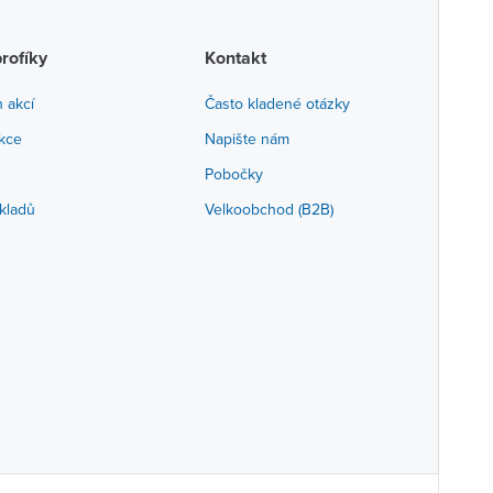
profíky
Kontakt
h akcí
Často kladené otázky
akce
Napište nám
Pobočky
kladů
Velkoobchod (B2B)