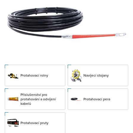
Protahovací rolny
Navíjecí stojany
Příslušenství pro
protahování a odvíjení
Protahovací pera
kabelů
Protahovací pruty