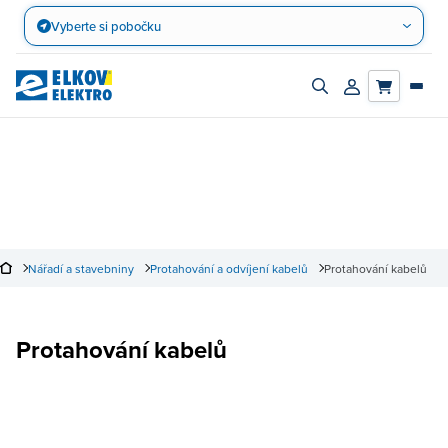
Přejít
Vyberte si pobočku
na
obsah
Zapnout/vypnout
Přihlásit/registro
vyhledávací
účet
panel
Nářadí a stavebniny
Protahování a odvíjení kabelů
Protahování kabelů
Protahování kabelů