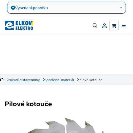
Přejít
Vyberte si pobočku
na
obsah
Zapnout/vypnout
Přihlásit/registro
vyhledávací
účet
panel
Nářadí a stavebniny
Spotřební materiál
Pilové kotouče
Pilové kotouče