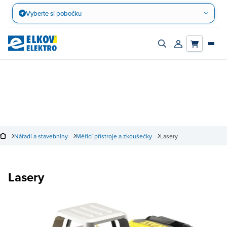
Přejít
Vyberte si pobočku
na
obsah
Zapnout/vypnout
Přihlásit/registro
vyhledávací
účet
panel
Nářadí a stavebniny
Měřicí přístroje a zkoušečky
Lasery
Lasery