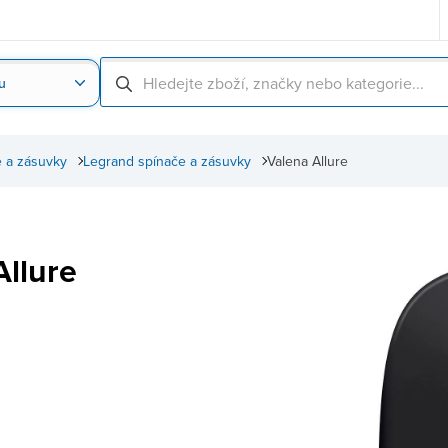
u
Nahrát obrázek produktu
Skenování čárové
 a zásuvky
Legrand spínače a zásuvky
Valena Allure
Allure