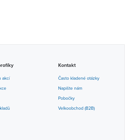
profíky
Kontakt
h akcí
Často kladené otázky
akce
Napište nám
Pobočky
kladů
Velkoobchod (B2B)