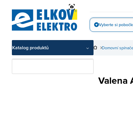
Přejít
na
obsah
Vyberte si pobočk
Vyfotit
Katalog produktů
Domovní spínače
Valena 