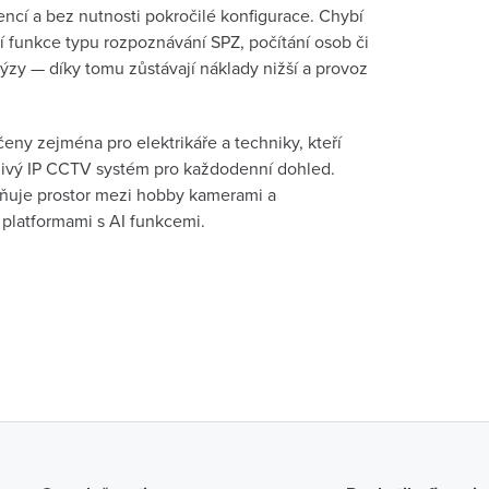
encí a bez nutnosti pokročilé konfigurace. Chybí
í funkce typu rozpoznávání SPZ, počítání osob či
lýzy — díky tomu zůstávají náklady nižší a provoz
čeny zejména pro elektrikáře a techniky, kteří
livý IP CCTV systém pro každodenní dohled.
lňuje prostor mezi hobby kamerami a
platformami s AI funkcemi.