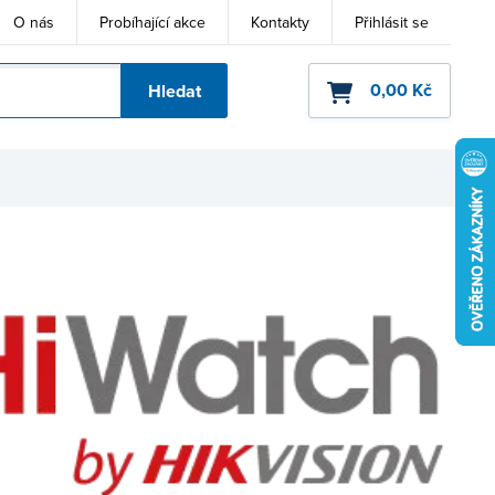
O nás
Probíhající akce
Kontakty
Přihlásit se
0,00 Kč
Hledat
ho kódu