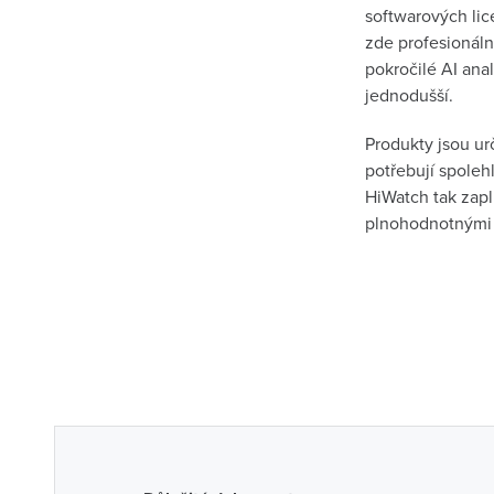
softwarových lic
zde profesionáln
pokročilé AI ana
jednodušší.
Produkty jsou ur
potřebují spoleh
HiWatch tak zap
plnohodnotnými 