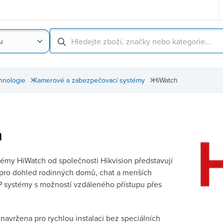
u
Nahrát obrázek produktu
Skenování čárové
hnologie
Kamerové a zabezpečovací systémy
HiWatch
h
émy HiWatch od společnosti Hikvision představují
 pro dohled rodinných domů, chat a menších
P systémy s možností vzdáleného přístupu přes
navržena pro rychlou instalaci bez speciálních