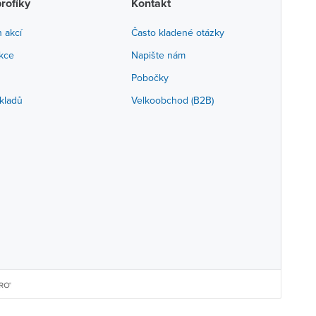
profíky
Kontakt
h akcí
Často kladené otázky
akce
Napište nám
Pobočky
kladů
Velkoobchod (B2B)