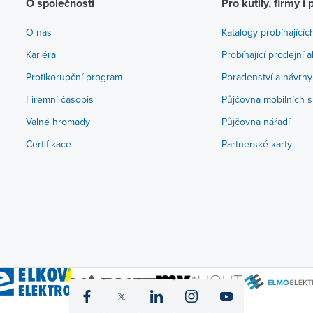
O společnosti
Pro kutily, firmy i 
O nás
Katalogy probíhajícíc
Kariéra
Probíhající prodejní 
Protikorupční program
Poradenství a návrhy
Firemní časopis
Půjčovna mobilních s
Valné hromady
Půjčovna nářadí
Certifikace
Partnerské karty
icon
icon
icon
icon
icon