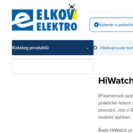
Přejít
na
obsah
Vyberte si pobočk
Vyfotit
Katalog produktů
Slaboproudé tec
HiWatc
IP kamerové syst
praktické řešení
provozů. Jde o I
mobilní aplikaci.
Řada HiWatch je 