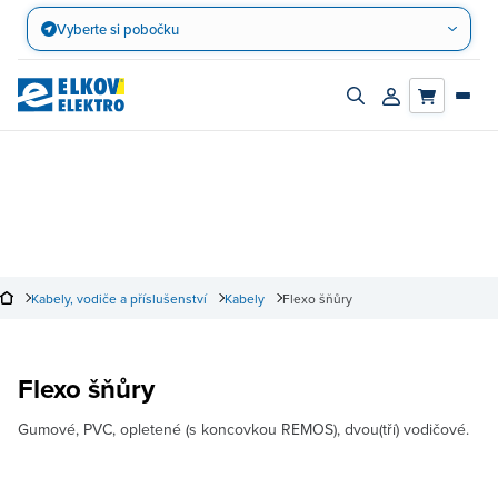
Přejít
Vyberte si pobočku
na
obsah
Zapnout/vypnout
Přihlásit/registro
vyhledávací
účet
panel
Kabely, vodiče a příslušenství
Kabely
Flexo šňůry
Flexo šňůry
Gumové, PVC, opletené (s koncovkou REMOS), dvou(tří) vodičové.