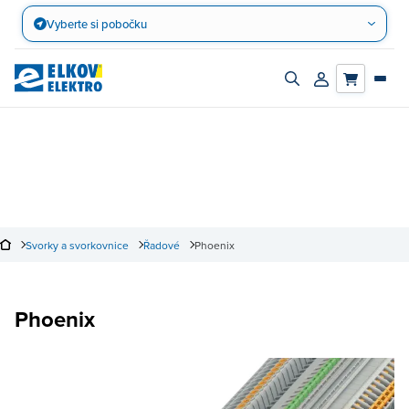
Přejít
Vyberte si pobočku
na
obsah
Zapnout/vypnout
Přihlásit/registro
vyhledávací
účet
panel
Svorky a svorkovnice
Řadové
Phoenix
Phoenix