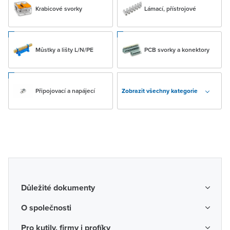
Krabicové svorky
Lámací, přístrojové
Můstky a lišty L/N/PE
PCB svorky a konektory
Připojovací a napájecí
Zobrazit všechny kategorie
Důležité dokumenty
Obchodní podmínky
O společnosti
Možnosti dopravy a platby
O nás
Pro kutily, firmy i profíky