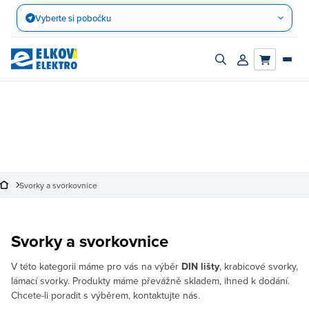
Přejít
Vyberte si pobočku
na
obsah
Zapnout/vypnout
Přihlásit/registro
vyhledávací
účet
panel
Svorky a svorkovnice
Svorky a svorkovnice
V této kategorii máme pro vás na výběr
DIN lišty
, krabicové svorky,
lámací svorky. Produkty máme převážně skladem, ihned k dodání.
Chcete-li poradit s výběrem, kontaktujte nás.