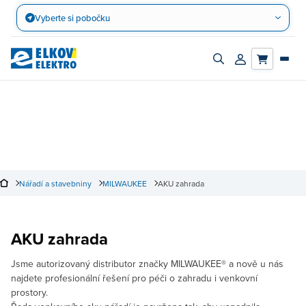
Přejít
Vyberte si pobočku
na
obsah
Zapnout/vypnout
Přihlásit/registro
vyhledávací
účet
panel
Nářadí a stavebniny
MILWAUKEE
AKU zahrada
AKU zahrada
Jsme autorizovaný distributor značky MILWAUKEE® a nově u nás
najdete profesionální řešení pro péči o zahradu i venkovní
prostory.