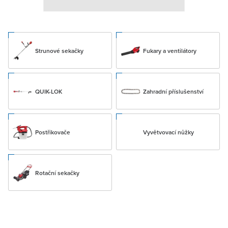
Strunové sekačky
Fukary a ventilátory
QUIK-LOK
Zahradní příslušenství
Postřikovače
Vyvětvovací nůžky
Rotační sekačky