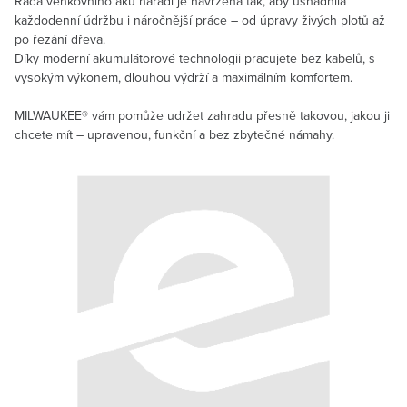
Řada venkovního aku nářadí je navržena tak, aby usnadnila
každodenní údržbu i náročnější práce – od úpravy živých plotů až
po řezání dřeva.
Díky moderní akumulátorové technologii pracujete bez kabelů, s
vysokým výkonem, dlouhou výdrží a maximálním komfortem.
MILWAUKEE® vám pomůže udržet zahradu přesně takovou, jakou ji
chcete mít – upravenou, funkční a bez zbytečné námahy.