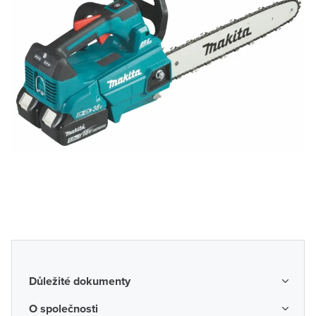
Důležité dokumenty
Obchodní podmínky
O společnosti