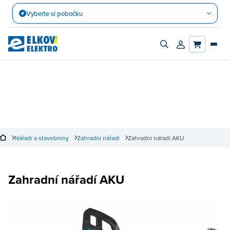
Přejít
Vyberte si pobočku
na
obsah
Zapnout/vypnout
Přihlásit/registro
vyhledávací
účet
panel
Nářadí a stavebniny
Zahradní nářadí
Zahradní nářadí AKU
Zahradní nářadí AKU