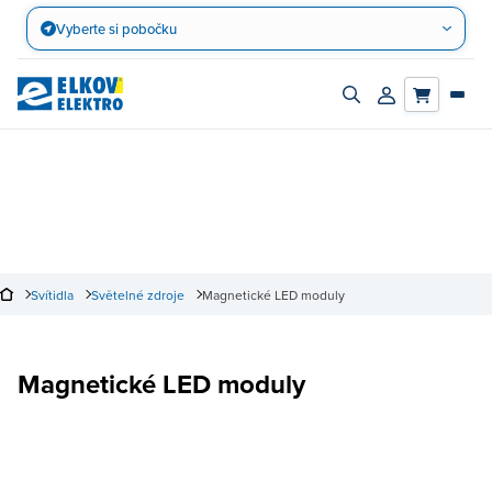
Přejít
Vyberte si pobočku
na
obsah
Zapnout/vypnout
Přihlásit/registro
vyhledávací
účet
panel
Svítidla
Světelné zdroje
Magnetické LED moduly
Magnetické LED moduly