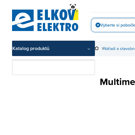
Přejít
na
obsah
Vyberte si pobočk
Vyfotit
Katalog produktů
Nářadí a stavebn
Multime