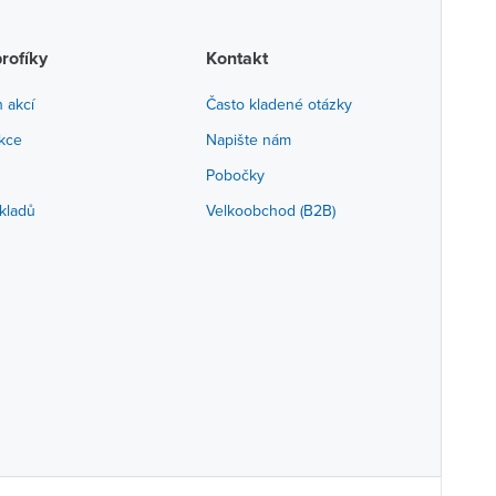
profíky
Kontakt
h akcí
Často kladené otázky
akce
Napište nám
Pobočky
kladů
Velkoobchod (B2B)