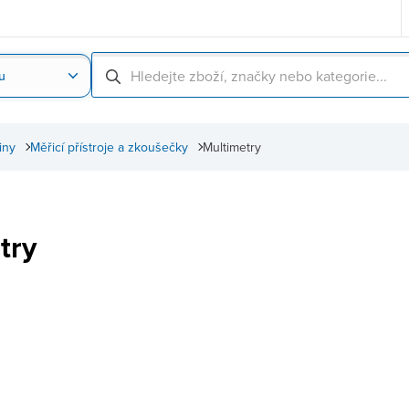
u
Nahrát obrázek produktu
Skenování čárové
iny
Měřicí přístroje a zkoušečky
Multimetry
try