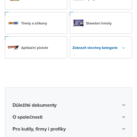
Tmely a silikony
Stavební hmoty
Aplikační pistole
Zobrazit všechny kategorie
Důležité dokumenty
Obchodní podmínky
O společnosti
Možnosti dopravy a platby
O nás
Pro kutily, firmy i profíky
Reklamace a vrácení zboží
Kariéra