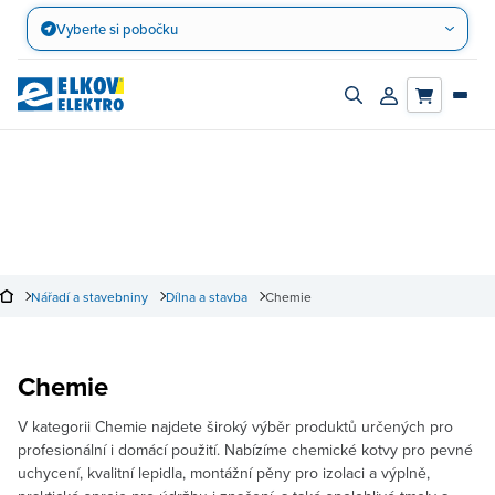
Přejít
Vyberte si pobočku
na
obsah
Zapnout/vypnout
Přihlásit/registro
vyhledávací
účet
panel
Nářadí a stavebniny
Dílna a stavba
Chemie
Chemie
V kategorii Chemie najdete široký výběr produktů určených pro
profesionální i domácí použití. Nabízíme chemické kotvy pro pevné
uchycení, kvalitní lepidla, montážní pěny pro izolaci a výplně,