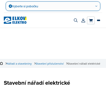
Přejít
Vyberte si pobočku
na
obsah
Zapnout/vypnout
Přihlásit/registro
vyhledávací
účet
panel
Nářadí a stavebniny
Stavební příslušenství
Stavební nářadí elektrické
Stavební nářadí elektrické