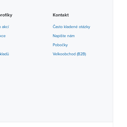
profíky
Kontakt
h akcí
Často kladené otázky
akce
Napište nám
Pobočky
kladů
Velkoobchod (B2B)