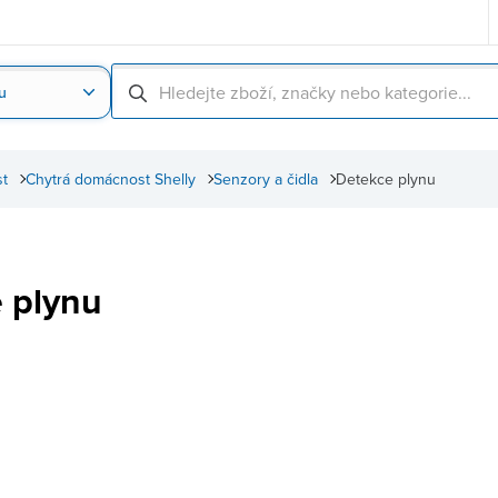
u
Nahrát obrázek produktu
Skenování čárové
t
Chytrá domácnost Shelly
Senzory a čidla
Detekce plynu
 plynu