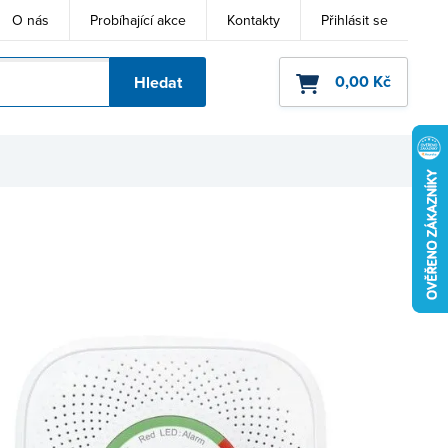
O nás
Probíhající akce
Kontakty
Přihlásit se
0,00 Kč
Hledat
ho kódu