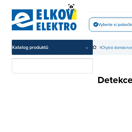
Přejít
na
obsah
Vyberte si pobočk
Vyfotit
Katalog produktů
Chytrá domácnos
Detekce