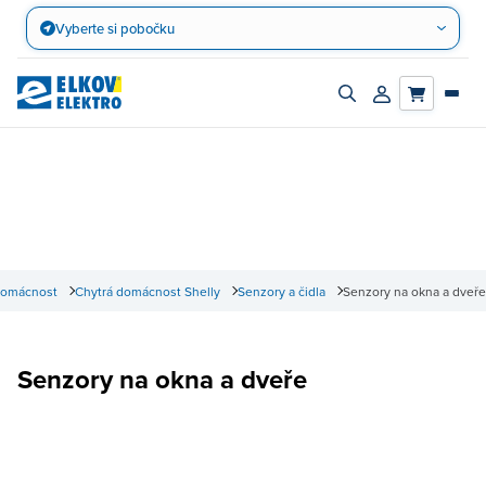
Přejít
Vyberte si pobočku
na
obsah
Zapnout/vypnout
Přihlásit/registro
vyhledávací
účet
panel
domácnost
Chytrá domácnost Shelly
Senzory a čidla
Senzory na okna a dveře
Senzory na okna a dveře