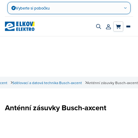
Přejít
Vyberte si pobočku
na
obsah
Zapnout/vypnout
Přihlásit/registro
vyhledávací
účet
panel
cent
Sdělovací a datová technika Busch-axcent
Anténní zásuvky Busch-axcent
Anténní zásuvky Busch-axcent