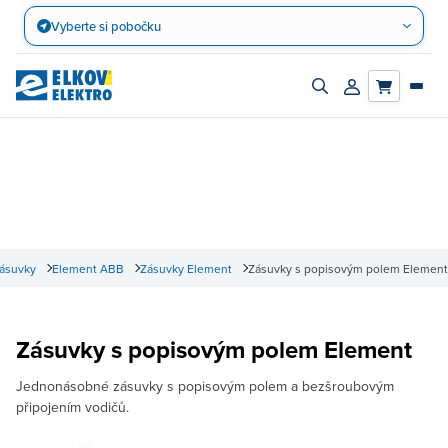
Přejít
Vyberte si pobočku
na
obsah
Zapnout/vypnout
Přihlásit/registro
vyhledávací
účet
panel
zásuvky
Element ABB
Zásuvky Element
Zásuvky s popisovým polem Element
Zásuvky s popisovým polem Element
Jednonásobné zásuvky s popisovým polem a bezšroubovým
připojením vodičů.