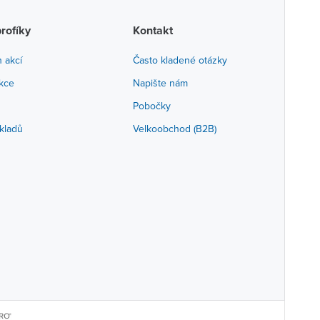
profíky
Kontakt
h akcí
Často kladené otázky
akce
Napište nám
Pobočky
kladů
Velkoobchod (B2B)