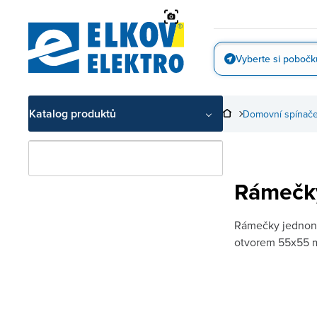
Přejít
na
obsah
Vyberte si pobočk
Vyfotit
Katalog produktů
Domovní spínače
Rámečk
Rámečky jednon
otvorem 55x55 mm