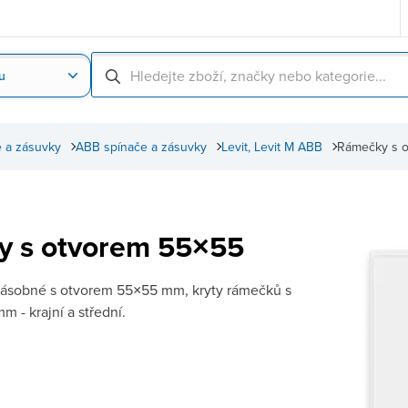
u
Nahrát obrázek produktu
Skenování čárové
 a zásuvky
ABB spínače a zásuvky
Levit, Levit M ABB
Rámečky s 
y s otvorem 55×55
ásobné s otvorem 55×55 mm, kryty rámečků s
 - krajní a střední.