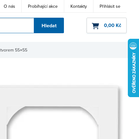
O nás
Probíhající akce
Kontakty
Přihlásit se
0,00 Kč
Hledat
ho kódu
otvorem 55×55