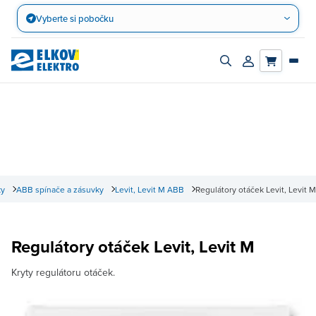
Přejít
Vyberte si pobočku
na
obsah
Zapnout/vypnout
Přihlásit/registro
vyhledávací
účet
panel
ky
ABB spínače a zásuvky
Levit, Levit M ABB
Regulátory otáček Levit, Levit M
Regulátory otáček Levit, Levit M
Kryty regulátoru otáček.