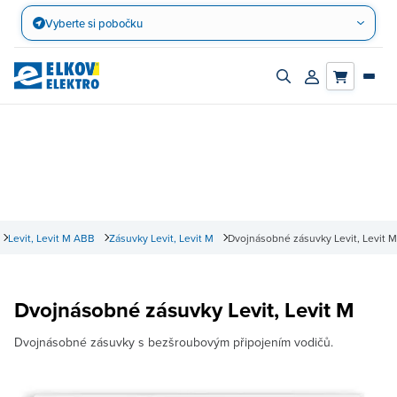
Přejít
Vyberte si pobočku
na
obsah
Zapnout/vypnout
Přihlásit/registro
vyhledávací
účet
panel
Levit, Levit M ABB
Zásuvky Levit, Levit M
Dvojnásobné zásuvky Levit, Levit M
Dvojnásobné zásuvky Levit, Levit M
Dvojnásobné zásuvky s bezšroubovým připojením vodičů.