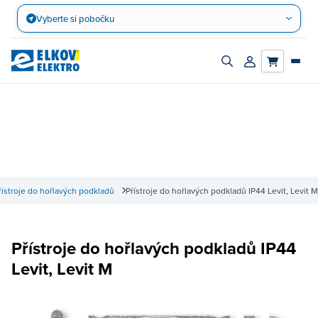
Přejít
Vyberte si pobočku
na
obsah
Zapnout/vypnout
Přihlásit/registro
vyhledávací
účet
panel
přístroje do hořlavých podkladů
Přístroje do hořlavých podkladů IP44 Levit, Levit M
Přístroje do hořlavých podkladů IP44
Levit, Levit M