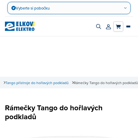
Přejít
Vyberte si pobočku
na
obsah
Zapnout/vypnout
Přihlásit/registro
vyhledávací
účet
panel
ů
Tango přístroje do hořlavých podkladů
Rámečky Tango do hořlavých podkladů
Rámečky Tango do hořlavých
podkladů