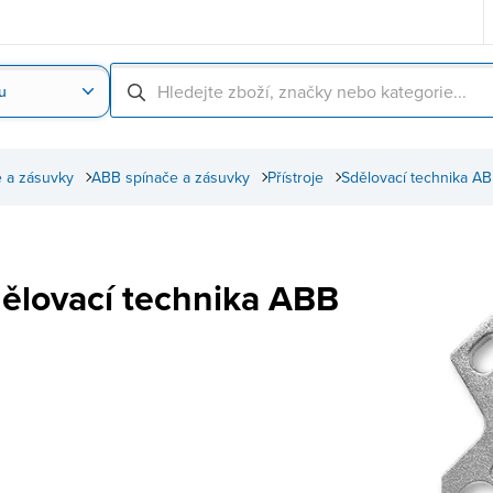
u
Nahrát obrázek produktu
Skenování čárové
 a zásuvky
ABB spínače a zásuvky
Přístroje
Sdělovací technika A
ělovací technika ABB