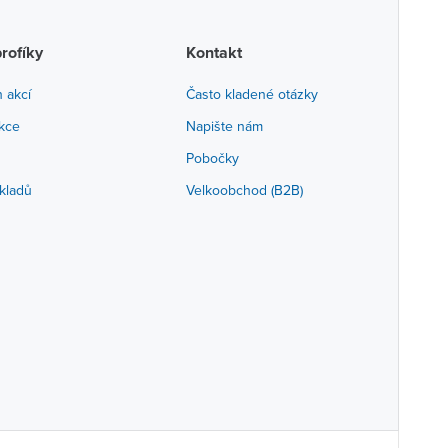
profíky
Kontakt
h akcí
Často kladené otázky
akce
Napište nám
Pobočky
kladů
Velkoobchod (B2B)