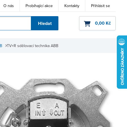
O nás
Probíhající akce
Kontakty
Přihlásit se
0,00 Kč
Hledat
ho kódu
BB
TV+R sdělovací technika ABB