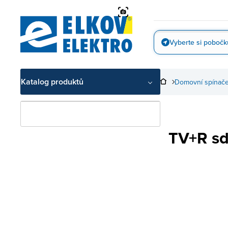
Přejít
na
obsah
Vyberte si pobočk
Vyfotit
Katalog produktů
Domovní spínače
TV+R sd