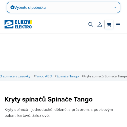
Přejít
Vyberte si pobočku
na
obsah
Zapnout/vypnout
Přihlásit/registro
vyhledávací
účet
panel
B spínače a zásuvky
Tango ABB
Spínače Tango
Kryty spínačů Spínače Tango
Kryty spínačů Spínače Tango
Kryty spínačů - jednoduché, dělené, s průzorem, s popisovým
polem, kartové, žaluziové.