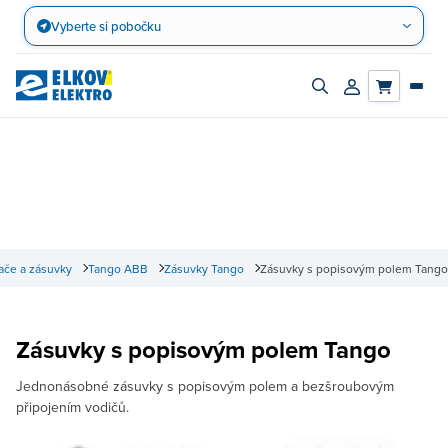
Přejít
Vyberte si pobočku
na
obsah
Zapnout/vypnout
Přihlásit/registro
vyhledávací
účet
panel
ače a zásuvky
Tango ABB
Zásuvky Tango
Zásuvky s popisovým polem Tango
Zásuvky s popisovým polem Tango
Jednonásobné zásuvky s popisovým polem a bezšroubovým
připojením vodičů.