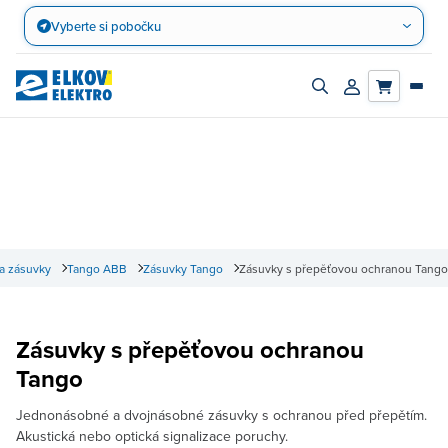
Přejít
Vyberte si pobočku
na
obsah
Zapnout/vypnout
Přihlásit/registro
vyhledávací
účet
panel
a zásuvky
Tango ABB
Zásuvky Tango
Zásuvky s přepěťovou ochranou Tango
Zásuvky s přepěťovou ochranou
Tango
Jednonásobné a dvojnásobné zásuvky s ochranou před přepětím.
Akustická nebo optická signalizace poruchy.