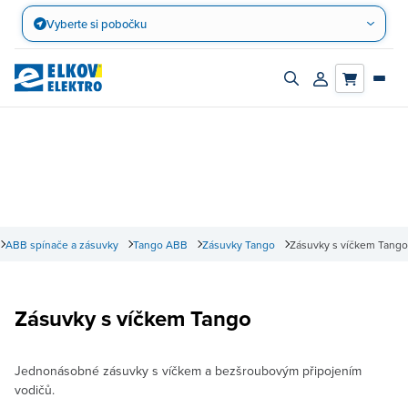
Přejít
Vyberte si pobočku
na
obsah
Zapnout/vypnout
Přihlásit/registro
vyhledávací
účet
panel
ABB spínače a zásuvky
Tango ABB
Zásuvky Tango
Zásuvky s víčkem Tango
Zásuvky s víčkem Tango
Jednonásobné zásuvky s víčkem a bezšroubovým připojením
vodičů.