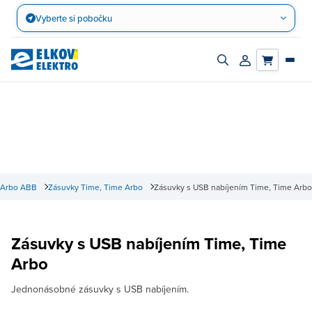
Přejít
Vyberte si pobočku
na
obsah
Zapnout/vypnout
Přihlásit/registro
vyhledávací
účet
panel
 Arbo ABB
Zásuvky Time, Time Arbo
Zásuvky s USB nabíjením Time, Time Arbo
Zásuvky s USB nabíjením Time, Time
Arbo
Jednonásobné zásuvky s USB nabíjením.