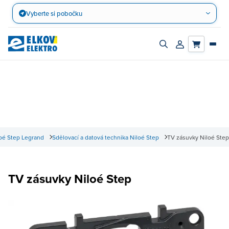
Přejít
Vyberte si pobočku
na
obsah
Zapnout/vypnout
Přihlásit/registro
vyhledávací
účet
panel
oé Step Legrand
Sdělovací a datová technika Niloé Step
TV zásuvky Niloé Step
TV zásuvky Niloé Step