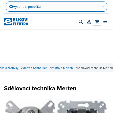
Přejít
Vyberte si pobočku
na
obsah
Zapnout/vypnout
Přihlásit/registro
vyhledávací
účet
panel
ače a zásuvky
Merten Schneider
Přístroje Merten
Sdělovací technika Merten
Sdělovací technika Merten