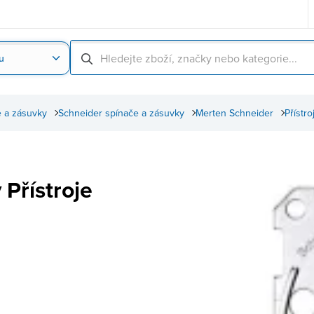
u
Nahrát obrázek produktu
Skenování čárové
 a zásuvky
Schneider spínače a zásuvky
Merten Schneider
Přístr
 Přístroje