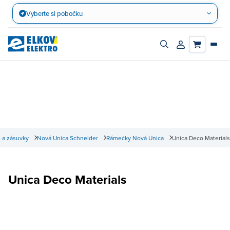
Přejít
Vyberte si pobočku
na
obsah
Zapnout/vypnout
Přihlásit/registro
vyhledávací
účet
panel
 a zásuvky
Nová Unica Schneider
Rámečky Nová Unica
Unica Deco Materials
Unica Deco Materials