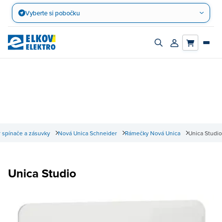
Přejít
Vyberte si pobočku
na
obsah
Zapnout/vypnout
Přihlásit/registro
vyhledávací
účet
panel
 spínače a zásuvky
Nová Unica Schneider
Rámečky Nová Unica
Unica Studio
Unica Studio