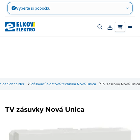
Přejít
Vyberte si pobočku
na
obsah
Zapnout/vypnout
Přihlásit/registro
vyhledávací
účet
panel
nica Schneider
Sdělovací a datová technika Nová Unica
TV zásuvky Nová Unica
TV zásuvky Nová Unica