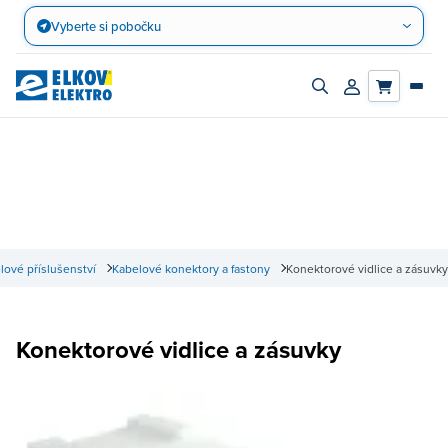
Přejít
Vyberte si pobočku
na
obsah
Zapnout/vypnout
Přihlásit/registro
vyhledávací
účet
panel
lové příslušenství
Kabelové konektory a fastony
Konektorové vidlice a zásuvky
Konektorové vidlice a zásuvky