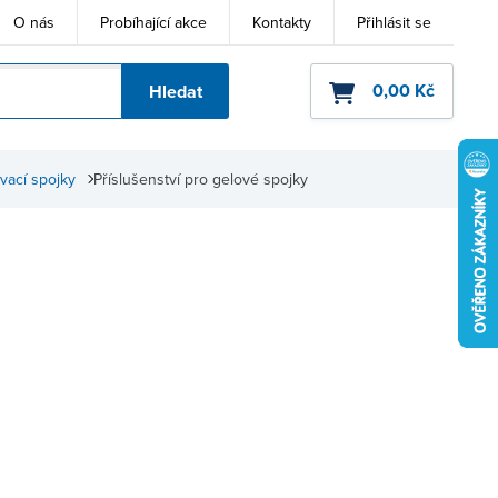
O nás
Probíhající akce
Kontakty
Přihlásit se
0,00 Kč
Hledat
ho kódu
vací spojky
Příslušenství pro gelové spojky