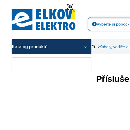
Přejít
na
obsah
Vyberte si pobočk
Vyfotit
Katalog produktů
Kabely, vodiče a 
Přísluše