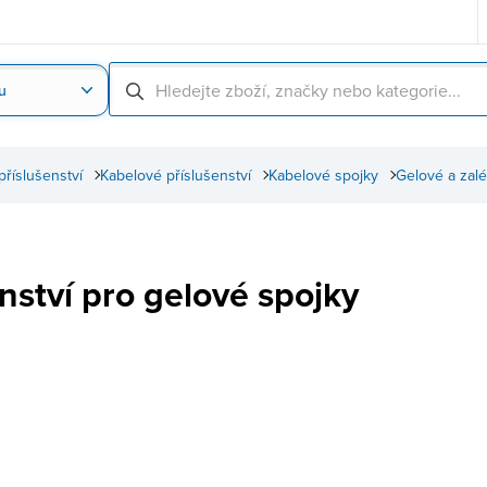
u
Nahrát obrázek produktu
Skenování čárové
příslušenství
Kabelové příslušenství
Kabelové spojky
Gelové a zalé
nství pro gelové spojky