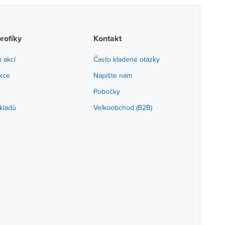
profíky
Kontakt
h akcí
Často kladené otázky
akce
Napište nám
Pobočky
kladů
Velkoobchod (B2B)