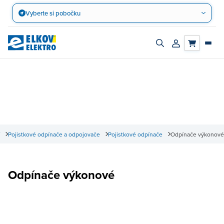
Přejít
Vyberte si pobočku
na
obsah
Zapnout/vypnout
Přihlásit/registro
vyhledávací
účet
panel
Pojistkové odpínače a odpojovače
Pojistkové odpínače
Odpínače výkonové
Odpínače výkonové