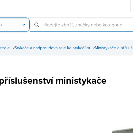
u
Nahrát obrázek produktu
Skenování čárové
ístroje
Stykače a nadproudová relé ke stykačům
Ministykače a přísluš
příslušenství ministykače