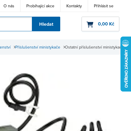
O nás
Probíhající akce
Kontakty
Přihlásit se
0,00 Kč
Hledat
ho kódu
enství
Příslušenství ministykače
Ostatní příslušenství ministykače