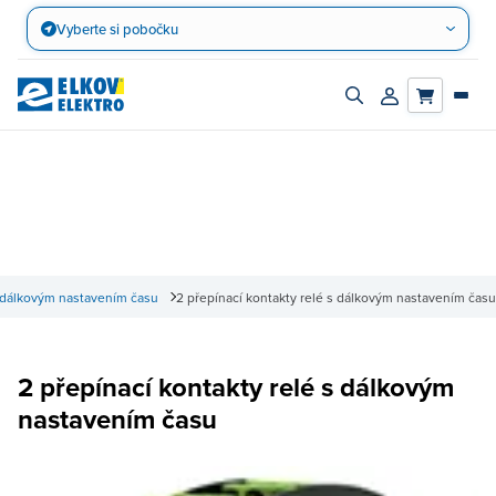
Přejít
Vyberte si pobočku
na
obsah
Zapnout/vypnout
Přihlásit/registro
vyhledávací
účet
panel
 dálkovým nastavením času
2 přepínací kontakty relé s dálkovým nastavením času
2 přepínací kontakty relé s dálkovým
nastavením času