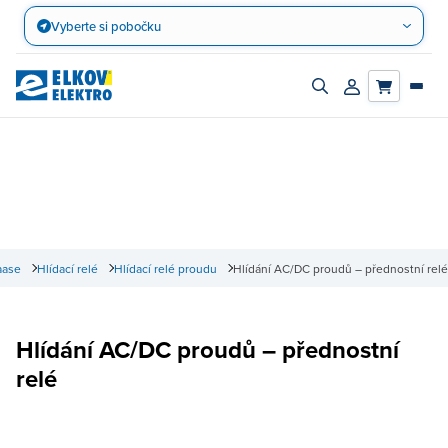
Přejít
Vyberte si pobočku
na
obsah
Zapnout/vypnout
Přihlásit/registro
vyhledávací
účet
panel
aase
Hlídací relé
Hlídací relé proudu
Hlídání AC/DC proudů – přednostní relé
Hlídání AC/DC proudů – přednostní
relé