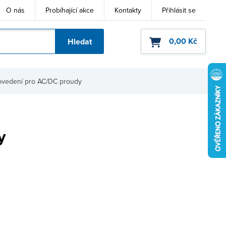
O nás
Probíhající akce
Kontakty
Přihlásit se
0,00 Kč
Hledat
ho kódu
ovedení pro AC/DC proudy
y