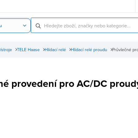
u
Nahrát obrázek produktu
Skenování čárové
řístroje
TELE Haase
Hlídací relé
Hlídací relé proudu
Průvlečné pr
né provedení pro AC/DC proud