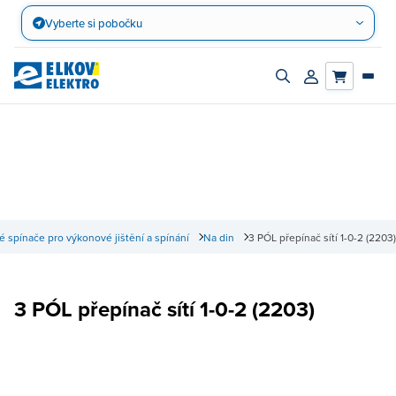
Přejít
Vyberte si pobočku
na
obsah
Zapnout/vypnout
Přihlásit/registro
vyhledávací
účet
panel
 spínače pro výkonové jištění a spínání
Na din
3 PÓL přepínač sítí 1-0-2 (2203)
3 PÓL přepínač sítí 1-0-2 (2203)