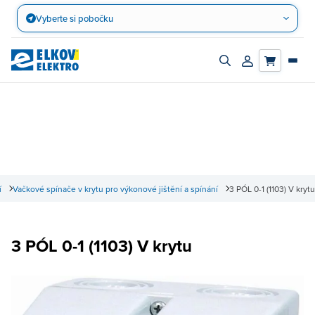
Přejít
Vyberte si pobočku
na
obsah
Zapnout/vypnout
Přihlásit/registro
vyhledávací
účet
panel
í
Vačkové spínače v krytu pro výkonové jištění a spínání
3 PÓL 0-1 (1103) V krytu
3 PÓL 0-1 (1103) V krytu