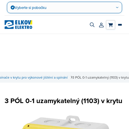
Přejít
Vyberte si pobočku
na
obsah
Zapnout/vypnout
Přihlásit/registro
vyhledávací
účet
panel
ínače v krytu pro výkonové jištění a spínání
3 PÓL 0-1 uzamykatelný (1103) v krytu
3 PÓL 0-1 uzamykatelný (1103) v krytu