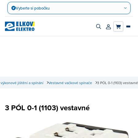
Přejít
Vyberte si pobočku
na
obsah
Zapnout/vypnout
Přihlásit/registro
vyhledávací
účet
panel
výkonové jištění a spínání
Vestavné vačkové spínače
3 PÓL 0-1 (1103) vestavné
3 PÓL 0-1 (1103) vestavné