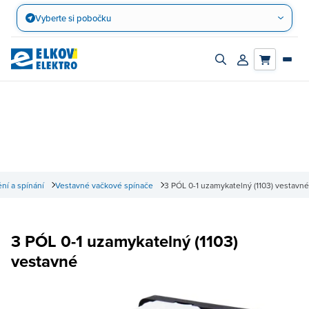
Přejít
Vyberte si pobočku
na
obsah
Zapnout/vypnout
Přihlásit/registro
vyhledávací
účet
panel
ní a spínání
Vestavné vačkové spínače
3 PÓL 0-1 uzamykatelný (1103) vestavné
3 PÓL 0-1 uzamykatelný (1103)
vestavné